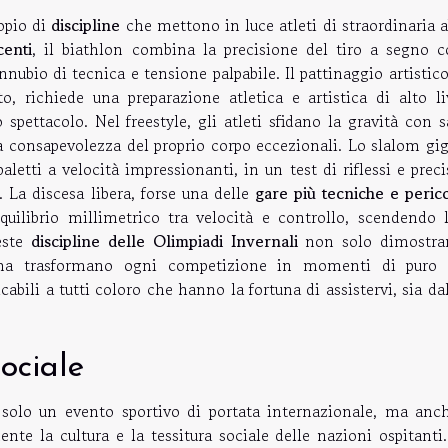
opio di
discipline
che mettono in luce atleti di straordinaria a
centi
, il biathlon combina la precisione del tiro a segno c
nubio di tecnica e tensione palpabile. Il pattinaggio artistic
, richiede una preparazione atletica e artistica di alto liv
pettacolo. Nel freestyle, gli atleti sfidano la gravità con s
 consapevolezza del proprio corpo eccezionali. Lo slalom gig
paletti a velocità impressionanti, in un test di riflessi e prec
o. La discesa libera, forse una delle
gare più tecniche e peric
ilibrio millimetrico tra velocità e controllo, scendendo 
ueste
discipline delle Olimpiadi Invernali
non solo dimostra
ma trasformano ogni competizione in momenti di pur
bili a tutti coloro che hanno la fortuna di assistervi, sia da
ociale
solo un evento sportivo di portata internazionale, ma anc
e la cultura e la tessitura sociale delle nazioni ospitanti.