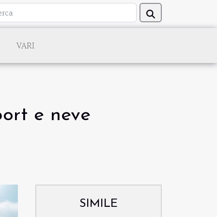
VARI
port e neve
SIMILE