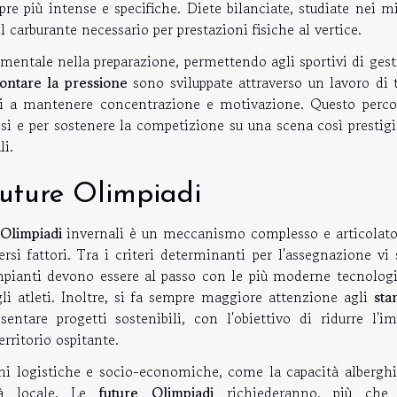
pre più intense e specifiche. Diete bilanciate, studiate nei 
il carburante necessario per prestazioni fisiche al vertice.
entale nella preparazione, permettendo agli sportivi di gest
rontare la pressione
sono sviluppate attraverso un lavoro di 
leti a mantenere concentrazione e motivazione. Questo perco
osi e per sostenere la competizione su una scena così prestig
li.
 future Olimpiadi
i Olimpiadi
invernali è un meccanismo complesso e articolato
rsi fattori. Tra i criteri determinanti per l'assegnazione vi
impianti devono essere al passo con le più moderne tecnologi
li atleti. Inoltre, si fa sempre maggiore attenzione agli
sta
entare progetti sostenibili, con l'obiettivo di ridurre l'im
erritorio ospitante.
oni logistiche e socio-economiche, come la capacità alberghie
tà locale. Le
future Olimpiadi
richiederanno, più che