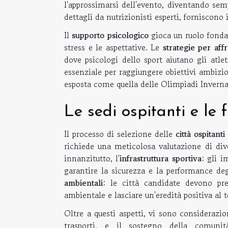
l'approssimarsi dell'evento, diventando sem
dettagli da nutrizionisti esperti, forniscono 
Il
supporto psicologico
gioca un ruolo fondam
stress e le aspettative. Le
strategie per aff
dove psicologi dello sport aiutano gli at
essenziale per raggiungere obiettivi ambizi
esposta come quella delle Olimpiadi Inverna
Le sedi ospitanti e le
Il processo di selezione delle
città ospitant
richiede una meticolosa valutazione di dive
innanzitutto, l'
infrastruttura sportiva
: gli 
garantire la sicurezza e la performance deg
ambientali
: le città candidate devono pres
ambientale e lasciare un'eredità positiva al t
Oltre a questi aspetti, vi sono considerazi
trasporti, e il sostegno della comuni