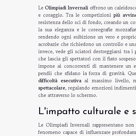
Le
Olimpiadi Invernali
offrono un caleidosc
e coraggio. Tra le competizioni
più avvin
resistenza dello sci di fondo, creando un con
la sua eleganza e le coreografie mozzafiato
rendendo ogni esibizione un vero e proprio s
acrobazie che richiedono un controllo e una
invece, vede gli sciatori destreggiarsi tra i 
che lascia gli spettatori con il fiato sospes
impone ai concorrenti di mantenere un equ
pendii che sfidano la forza di gravità. Q
difficoltà esecutiva
al massimo livello, 
spettacolare
, regalando emozioni indimentica
che attraverso lo schermo.
L'impatto culturale e s
Le Olimpiadi Invernali rappresentano non 
fenomeno capace di influenzare profondament