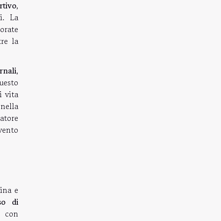
rtivo
,
i. La
iorate
re la
rnali
,
Questo
i vita
nella
atore
vento
ina e
so di
o con