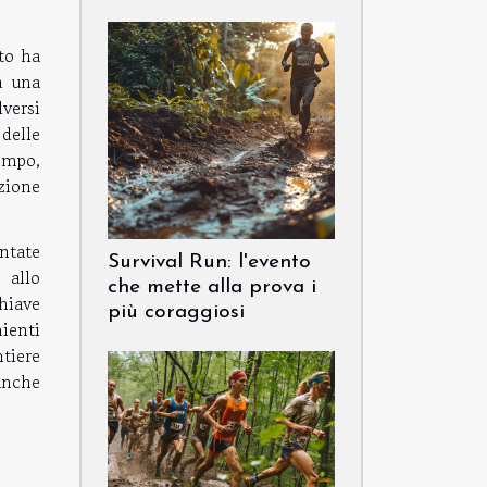
to ha
a una
lversi
 delle
empo,
ozione
entate
Survival Run: l'evento
 allo
che mette alla prova i
hiave
più coraggiosi
ienti
tiere
anche