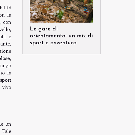
bilità
on la
o, con
ello,
Le gare di
alti e
orientamento: un mix di
ante,
sport e avventura
isione
olose
,
lungo
no la
o
sport
l vivo
he un
 Tale