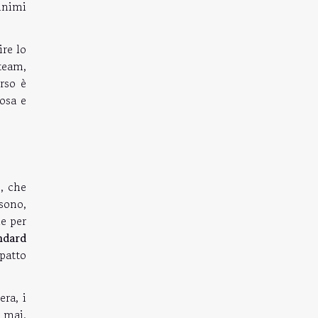
minimi
ire lo
team,
rso è
iosa e
, che
 sono,
e per
ndard
patto
ra, i
 mai,