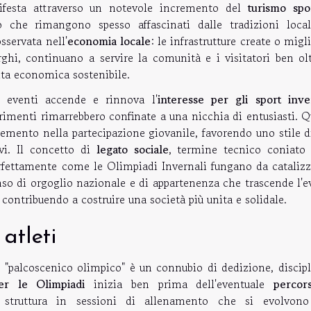
festa attraverso un notevole incremento del
turismo spo
 che rimangono spesso affascinati dalle tradizioni local
sservata nell'
economia locale
: le infrastrutture create o migl
rghi, continuano a servire la comunità e i visitatori ben olt
ita economica sostenibile.
i eventi accende e rinnova l'
interesse per gli sport inve
trimenti rimarrebbero confinate a una nicchia di entusiasti. 
cremento nella partecipazione giovanile, favorendo uno stile d
ivi. Il concetto di
legato sociale
, termine tecnico coniato 
perfettamente come le Olimpiadi Invernali fungano da catalizz
so di orgoglio nazionale e di appartenenza che trascende l'e
 contribuendo a costruire una società più unita e solidale.
atleti
 "palcoscenico olimpico" è un connubio di dedizione, discipl
per le Olimpiadi
inizia ben prima dell'eventuale
percor
i struttura in sessioni di allenamento che si evolvon