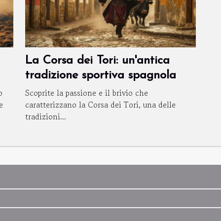
La Corsa dei Tori: un'antica
tradizione sportiva spagnola
o
Scoprite la passione e il brivio che
e
caratterizzano la Corsa dei Tori, una delle
tradizioni...